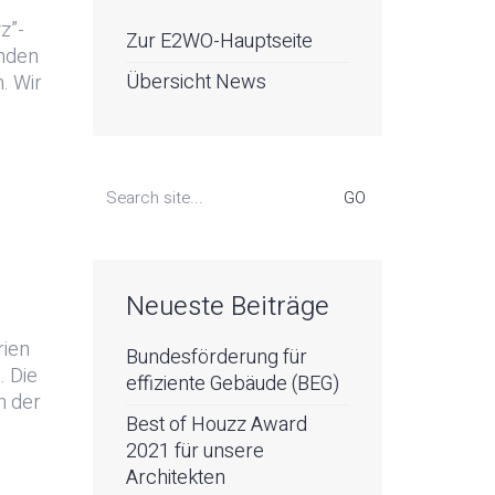
z”-
Zur E2WO-Hauptseite
enden
Übersicht News
. Wir
Search
for:
Neueste Beiträge
rien
Bundesförderung für
. Die
effiziente Gebäude (BEG)
n der
Best of Houzz Award
2021 für unsere
Architekten